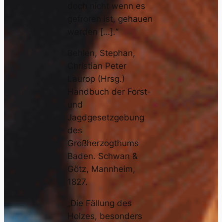
doch nicht wenn es
gefroren ist, gehauen
werden […].“
Behlen, Stephan,
Christian Peter
Laurop (Hrsg.)
Handbuch der Forst-
und
Jagdgesetzgebung
des
Großherzogthums
Baden. Schwan &
Götz, Mannheim,
1827.
„Die Fällung des
Holzes, besonders