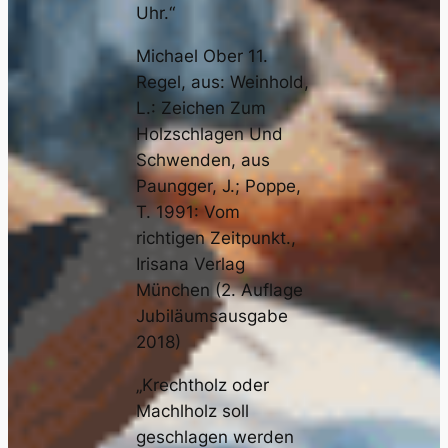
Uhr.“
Michael Ober 11.
Regel, aus: Weinhold,
L.: Zeichen Zum
Holzschlagen Und
Schwenden, aus
Paungger, J.; Poppe,
T. 1991: Vom
richtigen Zeitpunkt.,
Irisana Verlag
München (2. Auflage
Jubiläumsausgabe
2018)
„Krechtholz oder
Machlholz soll
geschlagen werden