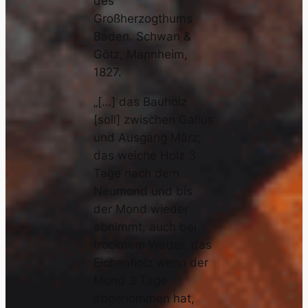
des
Großherzogthums
Baden. Schwan &
Götz, Mannheim,
1827.
„[…] das Bauholz
[soll] zwischen Gallus
und Ausgang März;
das weiche Holz 3
Tage nach dem
Neumond und bis
der Mond wieder
abnimmt, auch bei
trocknem Wetter, das
Eichenholz wenn der
Mond 3 Tage
abgenommen hat,