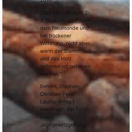
„Das Bauholz muß 2-
3 Tage vor oder nach
dem Neumonde und
bei trockener
Witterung, nicht aber
wenn der Stamm naß
und das Holz
gefroren ist, gehauen
werden.“
Behlen, Stephan,
Christian Peter
Laurop (Hrsg.)
Handbuch der Forst-
und
Jagdgesetzgebung