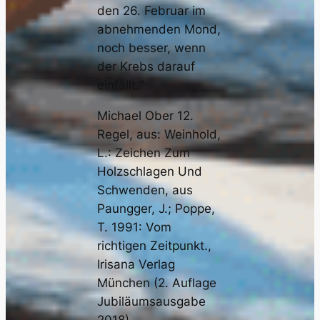
den 26. Februar im
abnehmenden Mond,
noch besser, wenn
der Krebs darauf
einfällt.“
Michael Ober 12.
Regel, aus: Weinhold,
L.: Zeichen Zum
Holzschlagen Und
Schwenden, aus
Paungger, J.; Poppe,
T. 1991: Vom
richtigen Zeitpunkt.,
Irisana Verlag
München (2. Auflage
Jubiläumsausgabe
2018)