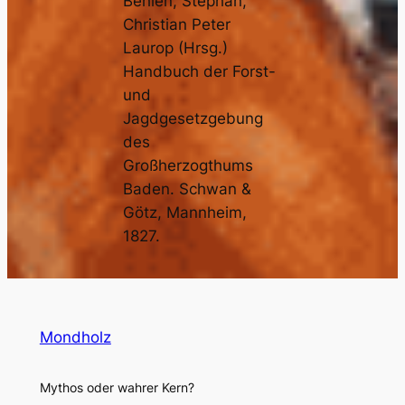
Behlen, Stephan,
Christian Peter
Laurop (Hrsg.)
Handbuch der Forst-
und
Jagdgesetzgebung
des
Großherzogthums
Baden. Schwan &
Götz, Mannheim,
1827.
Mondholz
Mythos oder wahrer Kern?