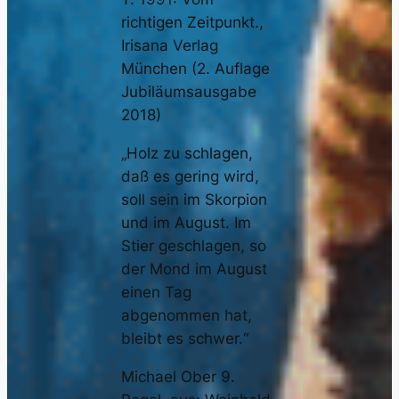
richtigen Zeitpunkt.,
Irisana Verlag
München (2. Auflage
Jubiläumsausgabe
2018)
„Holz zu schlagen,
daß es gering wird,
soll sein im Skorpion
und im August. Im
Stier geschlagen, so
der Mond im August
einen Tag
abgenommen hat,
bleibt es schwer.“
Michael Ober 9.