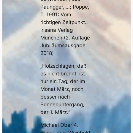
Paungger, J.; Poppe,
T. 1991: Vom
richtigen Zeitpunkt.,
Irisana Verlag
München (2. Auflage
Jubiläumsausgabe
2018)
„Holzschlagen, daß
es nicht brennt, ist
nur ein Tag, der im
Monat März, noch
besser nach
Sonnenuntergang,
der 1. März.“
Michael Ober 4.
Regel, aus: Weinhold,