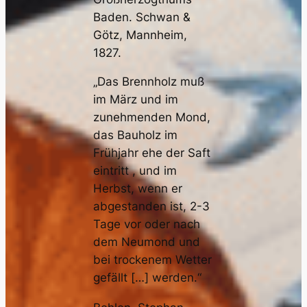
Baden. Schwan &
Götz, Mannheim,
1827.
„Das Brennholz muß
im März und im
zunehmenden Mond,
das Bauholz im
Frühjahr ehe der Saft
eintritt , und im
Herbst, wenn er
abgestanden ist, 2-3
Tage vor oder nach
dem Neumond und
bei trockenem Wetter
gefällt […] werden.“