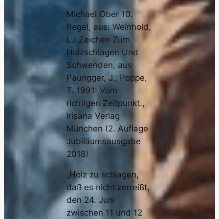
Michael Ober 10.
Regel, aus: Weinhold,
L.: Zeichen Zum
Holzschlagen Und
Schwenden, aus
Paungger, J.; Poppe,
T. 1991: Vom
richtigen Zeitpunkt.,
Irisana Verlag
München (2. Auflage
Jubiläumsausgabe
2018)
„Holz zu schlagen,
daß es nicht zerreißt,
den 24. Juni
zwischen 11 und 12