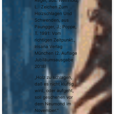
Regel, aus: Weinhold,
L.: Zeichen Zum
Holzschlagen Und
Schwenden, aus
Paungger, J.; Poppe,
T. 1991: Vom
richtigen Zeitpunkt.,
Irisana Verlag
München (2. Auflage
Jubiläumsausgabe
2018)
„Holz zu schlagen,
daß es nicht kluftig
wird, oder aufgeht,
soll geschehen vor
dem Neumond im
November.“