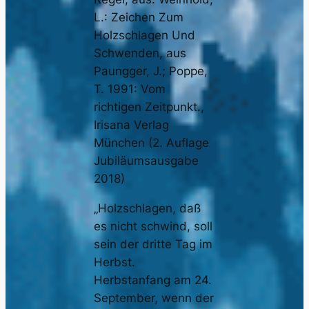
L.: Zeichen Zum
Holzschlagen Und
Schwenden, aus
Paungger, J.; Poppe,
T. 1991: Vom
richtigen Zeitpunkt.,
Irisana Verlag
München (2. Auflage
Jubiläumsausgabe
2018)
„Holzschlagen, daß
es nicht schwind, soll
sein der dritte Tag im
Herbst.
Herbstanfang am 24.
September, wenn der