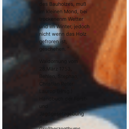
des Bauholzes, muß
im kleinen Mond, bei
trockenenm Wetter
und im Winter, jedoch
nicht wenn das Holz
gefroren ist,
geschehen. “
Waldornung vom
28.März 1753,
Behlen, Stephan,
Christian Peter
Laurop (Hrsg.)
Handbuch der Forst-
und
Jagdgesetzgebung
des
Großherzogthums